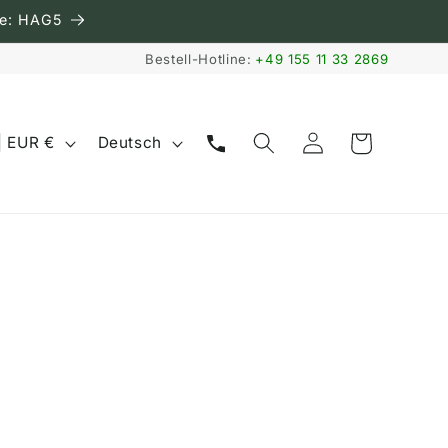
de: HAG5
Bestell-Hotline:
+49 155 11 33 2869
S
Warenkorb
Einloggen
Deutschland | EUR €
Deutsch
p
r
a
c
h
e