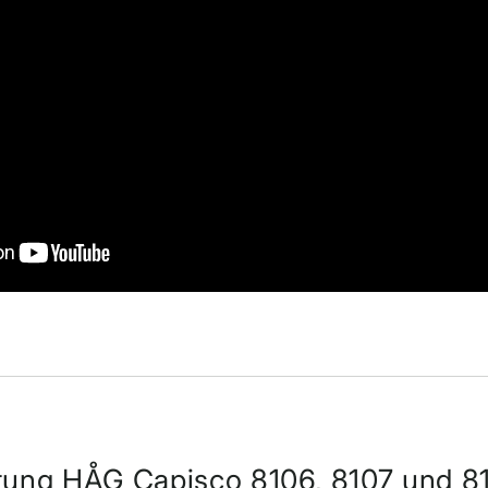
tung HÅG Capisco 8106, 8107 und 8