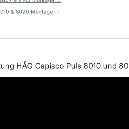
 8107 & 8105 Montage →
n
8010 & 8020 Montage →
tung HÅG Capisco Puls 8010 und 8