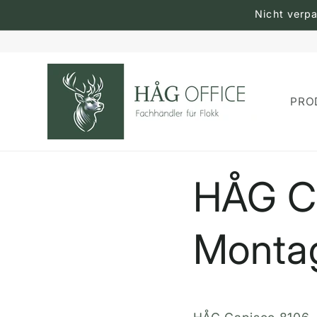
Weiter
Nicht verp
zum
Inhalt
PRO
HÅG C
Montag