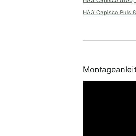
HÅG Capisco 8106,
HÅG Capisco Puls 
Montageanlei